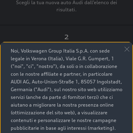
Scegli la tua nuova auto Audi dall’elenco dei
risultati.
2
Clicca su “Contatta il Concessionario”.
Noi, Volkswagen Group Italia S.p.A. con sede
legale in Verona (Italia), Viale G.R. Gumpert, 1
("noi", "ci", "nostro"), da soli o in collaborazione
con le nostre affiliate e partner, in particolare
3
AUDI AG, Auto-Union-Straße 1, 85057 Ingolstadt,
Germania ("Audi"), sul nostro sito web utilizziamo
A breve verrai ricontattato dal Customer Care
servizi (anche da parte di fornitori terzi) che ci
Audi Center o direttamente dal Concessionario
aiutano a migliorare la nostra presenza online
che ti supporterà per finalizzare la tua richiesta.
(ottimizzazione del sito web), a visualizzare
contenuti e personalizzare le nostre campagne
pubblicitarie in base agli interessi (marketing).