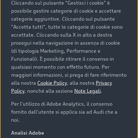
Cliccando sul pulsante "Gestisci i cookie" è
possibile gestire categorie di cookie e accettare
categorie aggiuntive. Cliccando sul pulsante
"Accetta tutti", tutte le categorie di cookie sono
accettate. Cliccando sulla X in alto a destra
prosegui nella navigazione in assenza di cookie
(di tipologia Marketing, Performance e
Funzionali). È possibile ritirare il consenso in
qualsiasi momento con effetto futuro. Per
maggiori informazioni, si prega di fare riferimento
Finanziare la tua Audi
alla nostra
Cookie Policy
, alla nostra
Privacy
Policy
, nonché alla sezione
Note Legali
.
Il primo passo verso l’emozione di guidare un’Audi
è comprarne una. Grazie ad Audi Financial
Per l'utilizzo di Adobe Analytics, il consenso
Services possiamo fornirti un’ampia gamma di
fornito dall'utente si applica sia ad Audi che a
opzioni di acquisto. Con Audi Value ti garantiamo
noi.
il valore futuro della tua Audi e, al termine del
finanziamento, tutta la libertà di scegliere se
Analisi Adobe