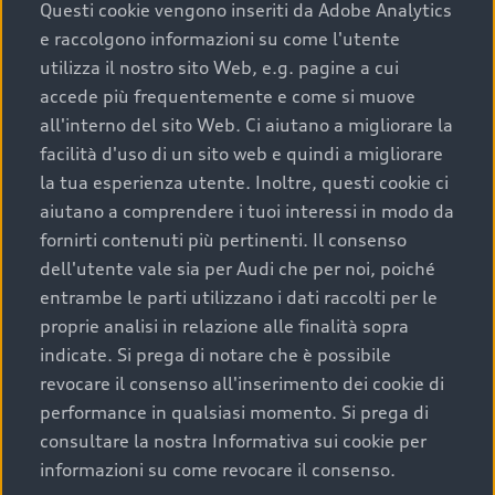
completare l’acquisto, sostituirla o restituirla.
Questi cookie vengono inseriti da Adobe Analytics
e raccolgono informazioni su come l'utente
Scopri di più
utilizza il nostro sito Web, e.g. pagine a cui
accede più frequentemente e come si muove
all'interno del sito Web. Ci aiutano a migliorare la
facilità d'uso di un sito web e quindi a migliorare
la tua esperienza utente. Inoltre, questi cookie ci
aiutano a comprendere i tuoi interessi in modo da
fornirti contenuti più pertinenti. Il consenso
dell'utente vale sia per Audi che per noi, poiché
entrambe le parti utilizzano i dati raccolti per le
proprie analisi in relazione alle finalità sopra
indicate. Si prega di notare che è possibile
Audi Premium Care
revocare il consenso all'inserimento dei cookie di
performance in qualsiasi momento. Si prega di
Per la tua nuova Audi, entro la data di
consultare la nostra Informativa sui cookie per
immatricolazione della vettura, puoi attivare il
informazioni su come revocare il consenso.
Piano Premium Care. Scopri i cinque diversi livelli