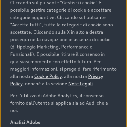
Cliccando sul pulsante "Gestisci i cookie" è
possibile gestire categorie di cookie e accettare
categorie aggiuntive. Cliccando sul pulsante
"Accetta tutti", tutte le categorie di cookie sono
accettate. Cliccando sulla X in alto a destra
prosegui nella navigazione in assenza di cookie
(di tipologia Marketing, Performance e
Funzionali). È possibile ritirare il consenso in
qualsiasi momento con effetto futuro. Per
maggiori informazioni, si prega di fare riferimento
Finanziare la tua Audi
alla nostra
Cookie Policy
, alla nostra
Privacy
Policy
, nonché alla sezione
Note Legali
.
Il primo passo verso l’emozione di guidare un’Audi
è comprarne una. Grazie ad Audi Financial
Per l'utilizzo di Adobe Analytics, il consenso
Services possiamo fornirti un’ampia gamma di
fornito dall'utente si applica sia ad Audi che a
opzioni di acquisto. Con Audi Value ti garantiamo
noi.
il valore futuro della tua Audi e, al termine del
finanziamento, tutta la libertà di scegliere se
Analisi Adobe