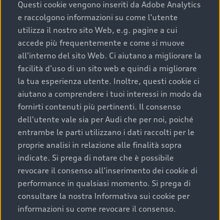
completare l’acquisto, sostituirla o restituirla.
Questi cookie vengono inseriti da Adobe Analytics
e raccolgono informazioni su come l'utente
Scopri di più
utilizza il nostro sito Web, e.g. pagine a cui
accede più frequentemente e come si muove
all'interno del sito Web. Ci aiutano a migliorare la
facilità d'uso di un sito web e quindi a migliorare
la tua esperienza utente. Inoltre, questi cookie ci
aiutano a comprendere i tuoi interessi in modo da
fornirti contenuti più pertinenti. Il consenso
dell'utente vale sia per Audi che per noi, poiché
entrambe le parti utilizzano i dati raccolti per le
proprie analisi in relazione alle finalità sopra
indicate. Si prega di notare che è possibile
Audi Premium Care
revocare il consenso all'inserimento dei cookie di
performance in qualsiasi momento. Si prega di
Per la tua nuova Audi, entro la data di
consultare la nostra Informativa sui cookie per
immatricolazione della vettura, puoi attivare il
informazioni su come revocare il consenso.
Piano Premium Care. Scopri i cinque diversi livelli