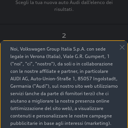
Scegli la tua nuova auto Audi dall’elenco dei
risultati.
2
Clicca su “Contatta il Concessionario”.
Noi, Volkswagen Group Italia S.p.A. con sede
legale in Verona (Italia), Viale G.R. Gumpert, 1
("noi", "ci", "nostro"), da soli o in collaborazione
con le nostre affiliate e partner, in particolare
3
AUDI AG, Auto-Union-Straße 1, 85057 Ingolstadt,
Germania ("Audi"), sul nostro sito web utilizziamo
A breve verrai ricontattato dal Customer Care
servizi (anche da parte di fornitori terzi) che ci
Audi Center o direttamente dal Concessionario
aiutano a migliorare la nostra presenza online
che ti supporterà per finalizzare la tua richiesta.
(ottimizzazione del sito web), a visualizzare
contenuti e personalizzare le nostre campagne
pubblicitarie in base agli interessi (marketing).