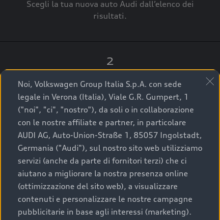
Scegli la tua nuova auto Audi dall’elenco dei
risultati.
2
Clicca su “Contatta il Concessionario”.
Noi, Volkswagen Group Italia S.p.A. con sede
legale in Verona (Italia), Viale G.R. Gumpert, 1
("noi", "ci", "nostro"), da soli o in collaborazione
con le nostre affiliate e partner, in particolare
3
AUDI AG, Auto-Union-Straße 1, 85057 Ingolstadt,
Germania ("Audi"), sul nostro sito web utilizziamo
A breve verrai ricontattato dal Customer Care
servizi (anche da parte di fornitori terzi) che ci
Audi Center o direttamente dal Concessionario
aiutano a migliorare la nostra presenza online
che ti supporterà per finalizzare la tua richiesta.
(ottimizzazione del sito web), a visualizzare
contenuti e personalizzare le nostre campagne
pubblicitarie in base agli interessi (marketing).