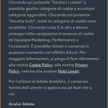
Cliccando sul pulsante "Gestisci i cookie" è
possibile gestire categorie di cookie e accettare
categorie aggiuntive. Cliccando sul pulsante
"Accetta tutti", tutte le categorie di cookie sono
accettate. Cliccando sulla X in alto a destra
prosegui nella navigazione in assenza di cookie
(di tipologia Marketing, Performance e
Funzionali). È possibile ritirare il consenso in
qualsiasi momento con effetto futuro. Per
maggiori informazioni, si prega di fare riferimento
Finanziare la tua Audi
alla nostra
Cookie Policy
, alla nostra
Privacy
Policy
, nonché alla sezione
Note Legali
.
Il primo passo verso l’emozione di guidare un’Audi
è comprarne una. Grazie ad Audi Financial
Per l'utilizzo di Adobe Analytics, il consenso
Services possiamo fornirti un’ampia gamma di
fornito dall'utente si applica sia ad Audi che a
opzioni di acquisto. Con Audi Value ti garantiamo
noi.
il valore futuro della tua Audi e, al termine del
finanziamento, tutta la libertà di scegliere se
Analisi Adobe