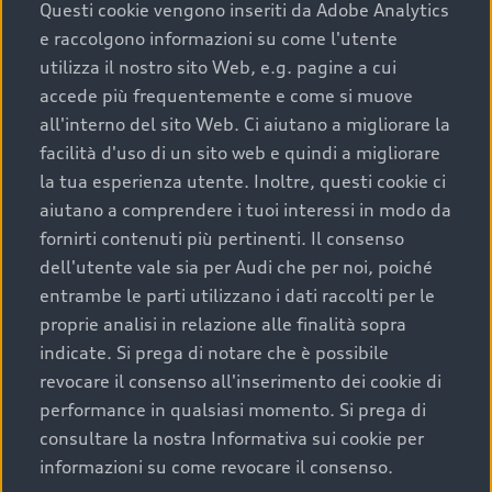
completare l’acquisto, sostituirla o restituirla.
Questi cookie vengono inseriti da Adobe Analytics
e raccolgono informazioni su come l'utente
Scopri di più
utilizza il nostro sito Web, e.g. pagine a cui
accede più frequentemente e come si muove
all'interno del sito Web. Ci aiutano a migliorare la
facilità d'uso di un sito web e quindi a migliorare
la tua esperienza utente. Inoltre, questi cookie ci
aiutano a comprendere i tuoi interessi in modo da
fornirti contenuti più pertinenti. Il consenso
dell'utente vale sia per Audi che per noi, poiché
entrambe le parti utilizzano i dati raccolti per le
proprie analisi in relazione alle finalità sopra
indicate. Si prega di notare che è possibile
Audi Premium Care
revocare il consenso all'inserimento dei cookie di
performance in qualsiasi momento. Si prega di
Per la tua nuova Audi, entro la data di
consultare la nostra Informativa sui cookie per
immatricolazione della vettura, puoi attivare il
informazioni su come revocare il consenso.
Piano Premium Care. Scopri i cinque diversi livelli