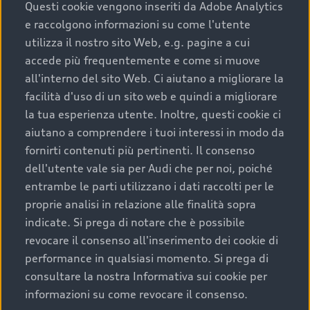
completare l’acquisto, sostituirla o restituirla.
Questi cookie vengono inseriti da Adobe Analytics
e raccolgono informazioni su come l'utente
Scopri di più
utilizza il nostro sito Web, e.g. pagine a cui
accede più frequentemente e come si muove
all'interno del sito Web. Ci aiutano a migliorare la
facilità d'uso di un sito web e quindi a migliorare
la tua esperienza utente. Inoltre, questi cookie ci
aiutano a comprendere i tuoi interessi in modo da
fornirti contenuti più pertinenti. Il consenso
dell'utente vale sia per Audi che per noi, poiché
entrambe le parti utilizzano i dati raccolti per le
proprie analisi in relazione alle finalità sopra
indicate. Si prega di notare che è possibile
Audi Premium Care
revocare il consenso all'inserimento dei cookie di
performance in qualsiasi momento. Si prega di
Per la tua nuova Audi, entro la data di
consultare la nostra Informativa sui cookie per
immatricolazione della vettura, puoi attivare il
informazioni su come revocare il consenso.
Piano Premium Care. Scopri i cinque diversi livelli