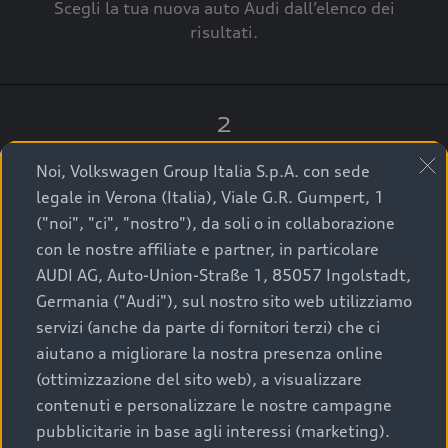
Scegli la tua nuova auto Audi dall’elenco dei
risultati.
2
Clicca su “Contatta il Concessionario”.
Noi, Volkswagen Group Italia S.p.A. con sede
legale in Verona (Italia), Viale G.R. Gumpert, 1
("noi", "ci", "nostro"), da soli o in collaborazione
con le nostre affiliate e partner, in particolare
3
AUDI AG, Auto-Union-Straße 1, 85057 Ingolstadt,
Germania ("Audi"), sul nostro sito web utilizziamo
A breve verrai ricontattato dal Customer Care
servizi (anche da parte di fornitori terzi) che ci
Audi Center o direttamente dal Concessionario
aiutano a migliorare la nostra presenza online
che ti supporterà per finalizzare la tua richiesta.
(ottimizzazione del sito web), a visualizzare
contenuti e personalizzare le nostre campagne
pubblicitarie in base agli interessi (marketing).