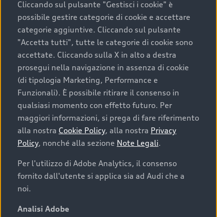
Cliccando sul pulsante "Gestisci i cookie" è
possibile gestire categorie di cookie e accettare
categorie aggiuntive. Cliccando sul pulsante
"Accetta tutti", tutte le categorie di cookie sono
accettate. Cliccando sulla X in alto a destra
prosegui nella navigazione in assenza di cookie
(di tipologia Marketing, Performance e
Funzionali). È possibile ritirare il consenso in
qualsiasi momento con effetto futuro. Per
maggiori informazioni, si prega di fare riferimento
Finanziare la tua Audi
alla nostra
Cookie Policy
, alla nostra
Privacy
Policy
, nonché alla sezione
Note Legali
.
Il primo passo verso l’emozione di guidare un’Audi
è comprarne una. Grazie ad Audi Financial
Per l'utilizzo di Adobe Analytics, il consenso
Services possiamo fornirti un’ampia gamma di
fornito dall'utente si applica sia ad Audi che a
opzioni di acquisto. Con Audi Value ti garantiamo
noi.
il valore futuro della tua Audi e, al termine del
finanziamento, tutta la libertà di scegliere se
Analisi Adobe