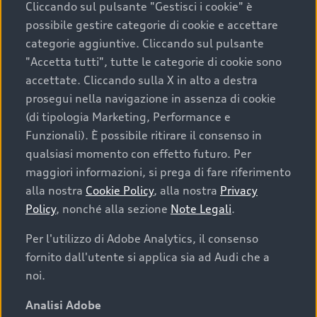
Cliccando sul pulsante "Gestisci i cookie" è
possibile gestire categorie di cookie e accettare
categorie aggiuntive. Cliccando sul pulsante
"Accetta tutti", tutte le categorie di cookie sono
accettate. Cliccando sulla X in alto a destra
prosegui nella navigazione in assenza di cookie
(di tipologia Marketing, Performance e
Funzionali). È possibile ritirare il consenso in
qualsiasi momento con effetto futuro. Per
maggiori informazioni, si prega di fare riferimento
Finanziare la tua Audi
alla nostra
Cookie Policy
, alla nostra
Privacy
Policy
, nonché alla sezione
Note Legali
.
Il primo passo verso l’emozione di guidare un’Audi
è comprarne una. Grazie ad Audi Financial
Per l'utilizzo di Adobe Analytics, il consenso
Services possiamo fornirti un’ampia gamma di
fornito dall'utente si applica sia ad Audi che a
opzioni di acquisto. Con Audi Value ti garantiamo
noi.
il valore futuro della tua Audi e, al termine del
finanziamento, tutta la libertà di scegliere se
Analisi Adobe