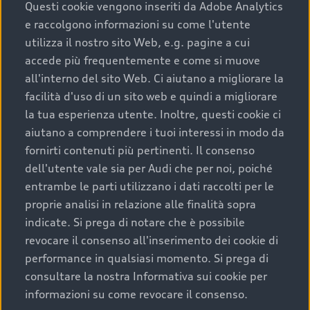
completare l’acquisto, sostituirla o restituirla.
Questi cookie vengono inseriti da Adobe Analytics
e raccolgono informazioni su come l'utente
Scopri di più
utilizza il nostro sito Web, e.g. pagine a cui
accede più frequentemente e come si muove
all'interno del sito Web. Ci aiutano a migliorare la
facilità d'uso di un sito web e quindi a migliorare
la tua esperienza utente. Inoltre, questi cookie ci
aiutano a comprendere i tuoi interessi in modo da
fornirti contenuti più pertinenti. Il consenso
dell'utente vale sia per Audi che per noi, poiché
entrambe le parti utilizzano i dati raccolti per le
proprie analisi in relazione alle finalità sopra
indicate. Si prega di notare che è possibile
Audi Premium Care
revocare il consenso all'inserimento dei cookie di
performance in qualsiasi momento. Si prega di
Per la tua nuova Audi, entro la data di
consultare la nostra Informativa sui cookie per
immatricolazione della vettura, puoi attivare il
informazioni su come revocare il consenso.
Piano Premium Care. Scopri i cinque diversi livelli