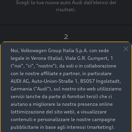
Scegli la tua nuova auto Audi dall’elenco dei
risultati.
2
Clicca su “Contatta il Concessionario”.
Noi, Volkswagen Group Italia S.p.A. con sede
legale in Verona (Italia), Viale G.R. Gumpert, 1
("noi", "ci", "nostro"), da soli o in collaborazione
con le nostre affiliate e partner, in particolare
3
AUDI AG, Auto-Union-Straße 1, 85057 Ingolstadt,
Germania ("Audi"), sul nostro sito web utilizziamo
A breve verrai ricontattato dal Customer Care
servizi (anche da parte di fornitori terzi) che ci
Audi Center o direttamente dal Concessionario
aiutano a migliorare la nostra presenza online
che ti supporterà per finalizzare la tua richiesta.
(ottimizzazione del sito web), a visualizzare
contenuti e personalizzare le nostre campagne
pubblicitarie in base agli interessi (marketing).