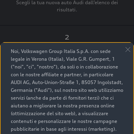
Scegli la tua nuova auto Audi dall’elenco dei
risultati.
2
Clicca su “Contatta il Concessionario”.
Noi, Volkswagen Group Italia S.p.A. con sede
legale in Verona (Italia), Viale G.R. Gumpert, 1
("noi", "ci", "nostro"), da soli o in collaborazione
con le nostre affiliate e partner, in particolare
3
AUDI AG, Auto-Union-Straße 1, 85057 Ingolstadt,
Germania ("Audi"), sul nostro sito web utilizziamo
A breve verrai ricontattato dal Customer Care
servizi (anche da parte di fornitori terzi) che ci
Audi Center o direttamente dal Concessionario
aiutano a migliorare la nostra presenza online
che ti supporterà per finalizzare la tua richiesta.
(ottimizzazione del sito web), a visualizzare
contenuti e personalizzare le nostre campagne
pubblicitarie in base agli interessi (marketing).