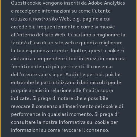
completare l’acquisto, sostituirla o restituirla.
Questi cookie vengono inseriti da Adobe Analytics
e raccolgono informazioni su come l'utente
Scopri di più
utilizza il nostro sito Web, e.g. pagine a cui
accede più frequentemente e come si muove
all'interno del sito Web. Ci aiutano a migliorare la
facilità d'uso di un sito web e quindi a migliorare
la tua esperienza utente. Inoltre, questi cookie ci
aiutano a comprendere i tuoi interessi in modo da
fornirti contenuti più pertinenti. Il consenso
dell'utente vale sia per Audi che per noi, poiché
entrambe le parti utilizzano i dati raccolti per le
proprie analisi in relazione alle finalità sopra
indicate. Si prega di notare che è possibile
Audi Premium Care
revocare il consenso all'inserimento dei cookie di
performance in qualsiasi momento. Si prega di
Per la tua nuova Audi, entro la data di
consultare la nostra Informativa sui cookie per
immatricolazione della vettura, puoi attivare il
informazioni su come revocare il consenso.
Piano Premium Care. Scopri i cinque diversi livelli