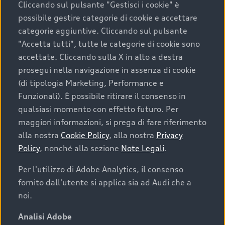
Cliccando sul pulsante "Gestisci i cookie" è
possibile gestire categorie di cookie e accettare
categorie aggiuntive. Cliccando sul pulsante
"Accetta tutti", tutte le categorie di cookie sono
accettate. Cliccando sulla X in alto a destra
prosegui nella navigazione in assenza di cookie
(di tipologia Marketing, Performance e
Funzionali). È possibile ritirare il consenso in
qualsiasi momento con effetto futuro. Per
maggiori informazioni, si prega di fare riferimento
Finanziare la tua Audi
alla nostra
Cookie Policy
, alla nostra
Privacy
Policy
, nonché alla sezione
Note Legali
.
Il primo passo verso l’emozione di guidare un’Audi
è comprarne una. Grazie ad Audi Financial
Per l'utilizzo di Adobe Analytics, il consenso
Services possiamo fornirti un’ampia gamma di
fornito dall'utente si applica sia ad Audi che a
opzioni di acquisto. Con Audi Value ti garantiamo
noi.
il valore futuro della tua Audi e, al termine del
finanziamento, tutta la libertà di scegliere se
Analisi Adobe