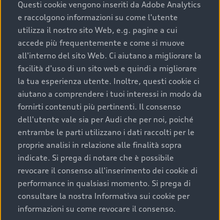
completare l’acquisto, sostituirla o restituirla.
Questi cookie vengono inseriti da Adobe Analytics
e raccolgono informazioni su come l'utente
Scopri di più
utilizza il nostro sito Web, e.g. pagine a cui
accede più frequentemente e come si muove
all'interno del sito Web. Ci aiutano a migliorare la
facilità d'uso di un sito web e quindi a migliorare
la tua esperienza utente. Inoltre, questi cookie ci
aiutano a comprendere i tuoi interessi in modo da
fornirti contenuti più pertinenti. Il consenso
dell'utente vale sia per Audi che per noi, poiché
entrambe le parti utilizzano i dati raccolti per le
proprie analisi in relazione alle finalità sopra
indicate. Si prega di notare che è possibile
Audi Premium Care
revocare il consenso all'inserimento dei cookie di
performance in qualsiasi momento. Si prega di
Per la tua nuova Audi, entro la data di
consultare la nostra Informativa sui cookie per
immatricolazione della vettura, puoi attivare il
informazioni su come revocare il consenso.
Piano Premium Care. Scopri i cinque diversi livelli