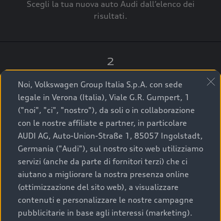
Scegli la tua nuova auto Audi dall’elenco dei
risultati.
2
Clicca su “Contatta il Concessionario”.
Noi, Volkswagen Group Italia S.p.A. con sede
legale in Verona (Italia), Viale G.R. Gumpert, 1
("noi", "ci", "nostro"), da soli o in collaborazione
con le nostre affiliate e partner, in particolare
3
AUDI AG, Auto-Union-Straße 1, 85057 Ingolstadt,
Germania ("Audi"), sul nostro sito web utilizziamo
A breve verrai ricontattato dal Customer Care
servizi (anche da parte di fornitori terzi) che ci
Audi Center o direttamente dal Concessionario
aiutano a migliorare la nostra presenza online
che ti supporterà per finalizzare la tua richiesta.
(ottimizzazione del sito web), a visualizzare
contenuti e personalizzare le nostre campagne
pubblicitarie in base agli interessi (marketing).