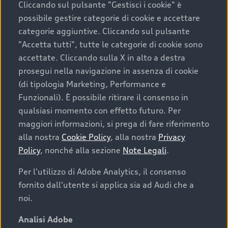
Cliccando sul pulsante "Gestisci i cookie" è
possibile gestire categorie di cookie e accettare
categorie aggiuntive. Cliccando sul pulsante
"Accetta tutti", tutte le categorie di cookie sono
accettate. Cliccando sulla X in alto a destra
prosegui nella navigazione in assenza di cookie
(di tipologia Marketing, Performance e
Funzionali). È possibile ritirare il consenso in
qualsiasi momento con effetto futuro. Per
maggiori informazioni, si prega di fare riferimento
Finanziare la tua Audi
alla nostra
Cookie Policy
, alla nostra
Privacy
Policy
, nonché alla sezione
Note Legali
.
Il primo passo verso l’emozione di guidare un’Audi
è comprarne una. Grazie ad Audi Financial
Per l'utilizzo di Adobe Analytics, il consenso
Services possiamo fornirti un’ampia gamma di
fornito dall'utente si applica sia ad Audi che a
opzioni di acquisto. Con Audi Value ti garantiamo
noi.
il valore futuro della tua Audi e, al termine del
finanziamento, tutta la libertà di scegliere se
Analisi Adobe