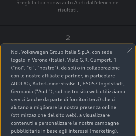
Scegli la tua nuova auto Audi dall’elenco dei
risultati.
2
Clicca su “Contatta il Concessionario”.
Noi, Volkswagen Group Italia S.p.A. con sede
legale in Verona (Italia), Viale G.R. Gumpert, 1
("noi", "ci", "nostro"), da soli o in collaborazione
con le nostre affiliate e partner, in particolare
3
AUDI AG, Auto-Union-Straße 1, 85057 Ingolstadt,
Germania ("Audi"), sul nostro sito web utilizziamo
A breve verrai ricontattato dal Customer Care
servizi (anche da parte di fornitori terzi) che ci
Audi Center o direttamente dal Concessionario
aiutano a migliorare la nostra presenza online
che ti supporterà per finalizzare la tua richiesta.
(ottimizzazione del sito web), a visualizzare
contenuti e personalizzare le nostre campagne
pubblicitarie in base agli interessi (marketing).