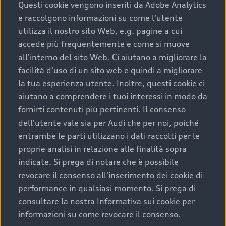
completare l’acquisto, sostituirla o restituirla.
Questi cookie vengono inseriti da Adobe Analytics
e raccolgono informazioni su come l'utente
Scopri di più
utilizza il nostro sito Web, e.g. pagine a cui
accede più frequentemente e come si muove
all'interno del sito Web. Ci aiutano a migliorare la
facilità d'uso di un sito web e quindi a migliorare
la tua esperienza utente. Inoltre, questi cookie ci
aiutano a comprendere i tuoi interessi in modo da
fornirti contenuti più pertinenti. Il consenso
dell'utente vale sia per Audi che per noi, poiché
entrambe le parti utilizzano i dati raccolti per le
proprie analisi in relazione alle finalità sopra
indicate. Si prega di notare che è possibile
Audi Premium Care
revocare il consenso all'inserimento dei cookie di
performance in qualsiasi momento. Si prega di
Per la tua nuova Audi, entro la data di
consultare la nostra Informativa sui cookie per
immatricolazione della vettura, puoi attivare il
informazioni su come revocare il consenso.
Piano Premium Care. Scopri i cinque diversi livelli