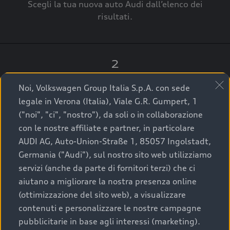
Scegli la tua nuova auto Audi dall’elenco dei
risultati.
2
Clicca su “Contatta il Concessionario”.
Noi, Volkswagen Group Italia S.p.A. con sede
legale in Verona (Italia), Viale G.R. Gumpert, 1
("noi", "ci", "nostro"), da soli o in collaborazione
con le nostre affiliate e partner, in particolare
3
AUDI AG, Auto-Union-Straße 1, 85057 Ingolstadt,
Germania ("Audi"), sul nostro sito web utilizziamo
A breve verrai ricontattato dal Customer Care
servizi (anche da parte di fornitori terzi) che ci
Audi Center o direttamente dal Concessionario
aiutano a migliorare la nostra presenza online
che ti supporterà per finalizzare la tua richiesta.
(ottimizzazione del sito web), a visualizzare
contenuti e personalizzare le nostre campagne
pubblicitarie in base agli interessi (marketing).