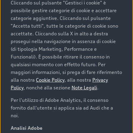
Cliccando sul pulsante "Gestisci i cookie" è
possibile gestire categorie di cookie e accettare
categorie aggiuntive. Cliccando sul pulsante
"Accetta tutti", tutte le categorie di cookie sono
accettate. Cliccando sulla X in alto a destra
prosegui nella navigazione in assenza di cookie
(di tipologia Marketing, Performance e
Funzionali). È possibile ritirare il consenso in
qualsiasi momento con effetto futuro. Per
maggiori informazioni, si prega di fare riferimento
Finanziare la tua Audi
alla nostra
Cookie Policy
, alla nostra
Privacy
Policy
, nonché alla sezione
Note Legali
.
Il primo passo verso l’emozione di guidare un’Audi
è comprarne una. Grazie ad Audi Financial
Per l'utilizzo di Adobe Analytics, il consenso
Services possiamo fornirti un’ampia gamma di
fornito dall'utente si applica sia ad Audi che a
opzioni di acquisto. Con Audi Value ti garantiamo
noi.
il valore futuro della tua Audi e, al termine del
finanziamento, tutta la libertà di scegliere se
Analisi Adobe