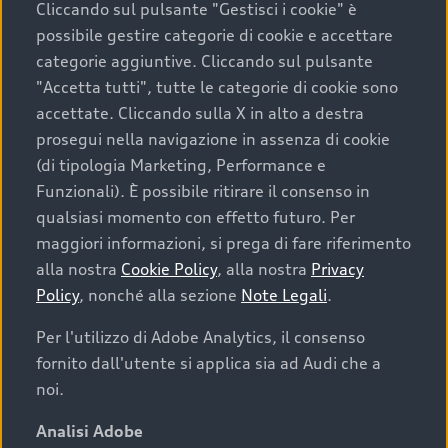
Cliccando sul pulsante "Gestisci i cookie" è
possibile gestire categorie di cookie e accettare
categorie aggiuntive. Cliccando sul pulsante
"Accetta tutti", tutte le categorie di cookie sono
accettate. Cliccando sulla X in alto a destra
prosegui nella navigazione in assenza di cookie
(di tipologia Marketing, Performance e
Funzionali). È possibile ritirare il consenso in
qualsiasi momento con effetto futuro. Per
maggiori informazioni, si prega di fare riferimento
Finanziare la tua Audi
alla nostra
Cookie Policy
, alla nostra
Privacy
Policy
, nonché alla sezione
Note Legali
.
Il primo passo verso l’emozione di guidare un’Audi
è comprarne una. Grazie ad Audi Financial
Per l'utilizzo di Adobe Analytics, il consenso
Services possiamo fornirti un’ampia gamma di
fornito dall'utente si applica sia ad Audi che a
opzioni di acquisto. Con Audi Value ti garantiamo
noi.
il valore futuro della tua Audi e, al termine del
finanziamento, tutta la libertà di scegliere se
Analisi Adobe