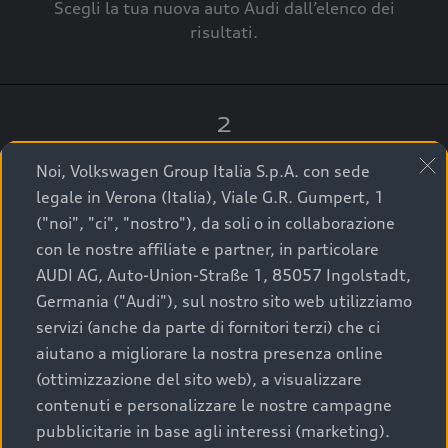
Scegli la tua nuova auto Audi dall’elenco dei
risultati.
2
Clicca su “Contatta il Concessionario”.
Noi, Volkswagen Group Italia S.p.A. con sede
legale in Verona (Italia), Viale G.R. Gumpert, 1
("noi", "ci", "nostro"), da soli o in collaborazione
con le nostre affiliate e partner, in particolare
3
AUDI AG, Auto-Union-Straße 1, 85057 Ingolstadt,
Germania ("Audi"), sul nostro sito web utilizziamo
A breve verrai ricontattato dal Customer Care
servizi (anche da parte di fornitori terzi) che ci
Audi Center o direttamente dal Concessionario
aiutano a migliorare la nostra presenza online
che ti supporterà per finalizzare la tua richiesta.
(ottimizzazione del sito web), a visualizzare
contenuti e personalizzare le nostre campagne
pubblicitarie in base agli interessi (marketing).