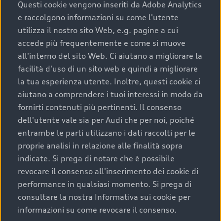
completare l’acquisto, sostituirla o restituirla.
Questi cookie vengono inseriti da Adobe Analytics
e raccolgono informazioni su come l'utente
Scopri di più
utilizza il nostro sito Web, e.g. pagine a cui
accede più frequentemente e come si muove
all'interno del sito Web. Ci aiutano a migliorare la
facilità d'uso di un sito web e quindi a migliorare
la tua esperienza utente. Inoltre, questi cookie ci
aiutano a comprendere i tuoi interessi in modo da
fornirti contenuti più pertinenti. Il consenso
dell'utente vale sia per Audi che per noi, poiché
entrambe le parti utilizzano i dati raccolti per le
proprie analisi in relazione alle finalità sopra
indicate. Si prega di notare che è possibile
Audi Premium Care
revocare il consenso all'inserimento dei cookie di
performance in qualsiasi momento. Si prega di
Per la tua nuova Audi, entro la data di
consultare la nostra Informativa sui cookie per
immatricolazione della vettura, puoi attivare il
informazioni su come revocare il consenso.
Piano Premium Care. Scopri i cinque diversi livelli