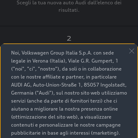
Scegli la tua nuova auto Audi dall’elenco dei
risultati.
2
Clicca su “Contatta il Concessionario”.
Noi, Volkswagen Group Italia S.p.A. con sede
legale in Verona (Italia), Viale G.R. Gumpert, 1
("noi", "ci", "nostro"), da soli o in collaborazione
con le nostre affiliate e partner, in particolare
3
AUDI AG, Auto-Union-Straße 1, 85057 Ingolstadt,
Germania ("Audi"), sul nostro sito web utilizziamo
A breve verrai ricontattato dal Customer Care
servizi (anche da parte di fornitori terzi) che ci
Audi Center o direttamente dal Concessionario
aiutano a migliorare la nostra presenza online
che ti supporterà per finalizzare la tua richiesta.
(ottimizzazione del sito web), a visualizzare
contenuti e personalizzare le nostre campagne
pubblicitarie in base agli interessi (marketing).