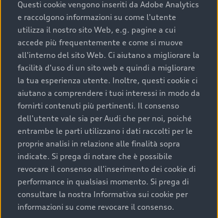
completare l’acquisto, sostituirla o restituirla.
Questi cookie vengono inseriti da Adobe Analytics
e raccolgono informazioni su come l'utente
Scopri di più
utilizza il nostro sito Web, e.g. pagine a cui
accede più frequentemente e come si muove
all'interno del sito Web. Ci aiutano a migliorare la
facilità d'uso di un sito web e quindi a migliorare
la tua esperienza utente. Inoltre, questi cookie ci
aiutano a comprendere i tuoi interessi in modo da
fornirti contenuti più pertinenti. Il consenso
dell'utente vale sia per Audi che per noi, poiché
entrambe le parti utilizzano i dati raccolti per le
proprie analisi in relazione alle finalità sopra
indicate. Si prega di notare che è possibile
Audi Premium Care
revocare il consenso all'inserimento dei cookie di
performance in qualsiasi momento. Si prega di
Per la tua nuova Audi, entro la data di
consultare la nostra Informativa sui cookie per
immatricolazione della vettura, puoi attivare il
informazioni su come revocare il consenso.
Piano Premium Care. Scopri i cinque diversi livelli