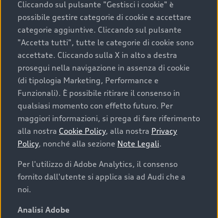
Cliccando sul pulsante "Gestisci i cookie" è
possibile gestire categorie di cookie e accettare
categorie aggiuntive. Cliccando sul pulsante
"Accetta tutti", tutte le categorie di cookie sono
accettate. Cliccando sulla X in alto a destra
prosegui nella navigazione in assenza di cookie
(di tipologia Marketing, Performance e
Funzionali). È possibile ritirare il consenso in
qualsiasi momento con effetto futuro. Per
maggiori informazioni, si prega di fare riferimento
Finanziare la tua Audi
alla nostra
Cookie Policy
, alla nostra
Privacy
Policy
, nonché alla sezione
Note Legali
.
Il primo passo verso l’emozione di guidare un’Audi
è comprarne una. Grazie ad Audi Financial
Per l'utilizzo di Adobe Analytics, il consenso
Services possiamo fornirti un’ampia gamma di
fornito dall'utente si applica sia ad Audi che a
opzioni di acquisto. Con Audi Value ti garantiamo
noi.
il valore futuro della tua Audi e, al termine del
finanziamento, tutta la libertà di scegliere se
Analisi Adobe