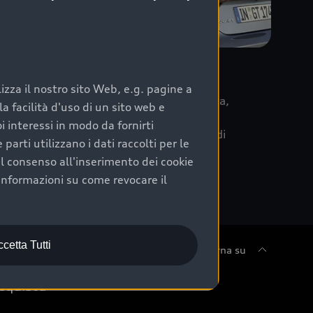
re
zza il nostro sito Web, e.g. pagine a
 la data di immatricolazione della vettura,
 facilità d'uso di un sito web e
m Care. Scopri i cinque diversi livelli di
i interessi in modo da fornirti
lizzati secondo le tabelle manutenzione di
arti utilizzano i dati raccolti per le
 il consenso all'inserimento dei cookie
informazioni su come revocare il
cetta Tutti
Torna su
cquista