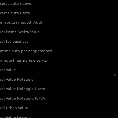
icerca auto nuove
cerca auto usate
nfronta i modelli Audi
di Prima Scelta :plus
di for business
amma auto per neopatentati
rmule finanziarie e servizi
udi Value
udi Value Noleggio
udi Value Noleggio Usato
di Value Noleggio P. IVA
udi Urban Value
udi Value Leasing