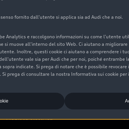
onsenso fornito dall'utente si applica sia ad Audi che a noi.
Audi Premium Ca
be Analytics e raccolgono informazioni su come l'utente utili
di è comprarne una.
Per la tua nuova Audi, entro
si muove all'interno del sito Web. Ci aiutano a migliorare la
rti un’ampia gamma di
puoi attivare il Piano Premiu
utente. Inoltre, questi cookie ci aiutano a comprendere i tuo
il valore futuro della
copertura previsti, persona
ell'utente vale sia per Audi che per noi, poiché entrambe le p
libertà di scegliere se
ogni auto.
ità sopra indicate. Si prega di notare che è possibile revocare
Scopri di più
Si prega di consultare la nostra Informativa sui cookie per 
ookie
Ac
Mobilità elettrica
A