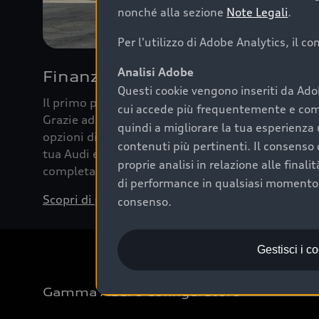
nonché alla sezione
Note Legali
.
Per l'utilizzo di Adobe Analytics, il c
Analisi Adobe
Finanziare la tua Audi
Questi cookie vengono inseriti da Ado
Il primo passo verso l’emozione di guidare un’Au
cui accede più frequentemente e come 
Grazie ad Audi Financial Services possiamo forni
quindi a migliorare la tua esperienza 
opzioni di acquisto. Con Audi Value ti garantiamo 
contenuti più pertinenti. Il consenso d
tua Audi e, al termine del finanziamento, tutta la 
proprie analisi in relazione alle final
completare l’acquisto, sostituirla o restituirla.
di performance in qualsiasi momento. 
Scopri di più
consenso.
Gestisci i c
Gamma Audi e Configuratore