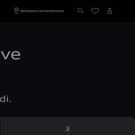
Seleziona concessionaria
ove
di.
3