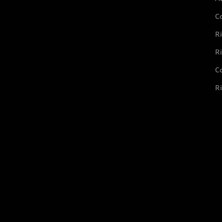
C
Ri
Ri
Co
Ri