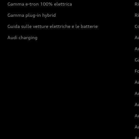
Gamma e-tron 100% elettrica
R
Gamma plug-in hybrid
Ri
Guida sulle vetture elettriche e le batterie
Co
Audi charging
Au
Au
G
Fo
A
A
A
Au
A
A