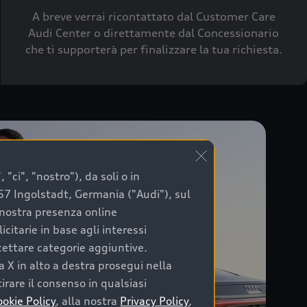
A breve verrai ricontattato dal Customer Care
Audi Center o direttamente dal Concessionario
che ti supporterà per finalizzare la tua richiesta.
"ci", "nostro"), da soli o in
057 Ingolstadt, Germania ("Audi"), sul
a nostra presenza online
citarie in base agli interessi
ccettare categorie aggiuntive.
a X in alto a destra prosegui nella
irare il consenso in qualsiasi
ookie Policy
, alla nostra
Privacy Policy
,