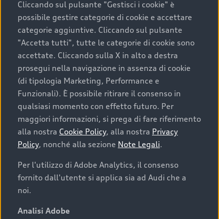
Cliccando sul pulsante "Gestisci i cookie" è
possibile gestire categorie di cookie e accettare
categorie aggiuntive. Cliccando sul pulsante
"Accetta tutti", tutte le categorie di cookie sono
accettate. Cliccando sulla X in alto a destra
prosegui nella navigazione in assenza di cookie
(di tipologia Marketing, Performance e
Funzionali). È possibile ritirare il consenso in
qualsiasi momento con effetto futuro. Per
maggiori informazioni, si prega di fare riferimento
Finanziare la tua Audi
alla nostra
Cookie Policy
, alla nostra
Privacy
Policy
, nonché alla sezione
Note Legali
.
Il primo passo verso l’emozione di guidare un’Audi
è comprarne una. Grazie ad Audi Financial
Per l'utilizzo di Adobe Analytics, il consenso
Services possiamo fornirti un’ampia gamma di
fornito dall'utente si applica sia ad Audi che a
opzioni di acquisto. Con Audi Value ti garantiamo
noi.
il valore futuro della tua Audi e, al termine del
finanziamento, tutta la libertà di scegliere se
Analisi Adobe