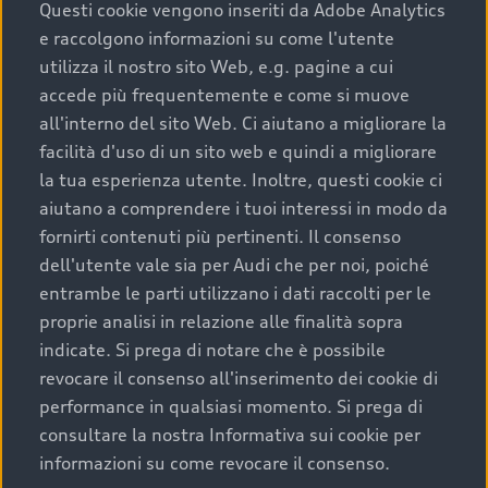
completare l’acquisto, sostituirla o restituirla.
Questi cookie vengono inseriti da Adobe Analytics
e raccolgono informazioni su come l'utente
Scopri di più
utilizza il nostro sito Web, e.g. pagine a cui
accede più frequentemente e come si muove
all'interno del sito Web. Ci aiutano a migliorare la
facilità d'uso di un sito web e quindi a migliorare
la tua esperienza utente. Inoltre, questi cookie ci
aiutano a comprendere i tuoi interessi in modo da
fornirti contenuti più pertinenti. Il consenso
dell'utente vale sia per Audi che per noi, poiché
entrambe le parti utilizzano i dati raccolti per le
proprie analisi in relazione alle finalità sopra
indicate. Si prega di notare che è possibile
Audi Premium Care
revocare il consenso all'inserimento dei cookie di
performance in qualsiasi momento. Si prega di
Per la tua nuova Audi, entro la data di
consultare la nostra Informativa sui cookie per
immatricolazione della vettura, puoi attivare il
informazioni su come revocare il consenso.
Piano Premium Care. Scopri i cinque diversi livelli