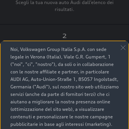
Scegli la tua nuova auto Audi dall’elenco dei
risultati.
2
Clicca su “Contatta il Concessionario”.
Noi, Volkswagen Group Italia S.p.A. con sede
legale in Verona (Italia), Viale G.R. Gumpert, 1
("noi", "ci", "nostro"), da soli o in collaborazione
con le nostre affiliate e partner, in particolare
3
AUDI AG, Auto-Union-Straße 1, 85057 Ingolstadt,
Germania ("Audi"), sul nostro sito web utilizziamo
A breve verrai ricontattato dal Customer Care
servizi (anche da parte di fornitori terzi) che ci
Audi Center o direttamente dal Concessionario
aiutano a migliorare la nostra presenza online
che ti supporterà per finalizzare la tua richiesta.
(ottimizzazione del sito web), a visualizzare
contenuti e personalizzare le nostre campagne
pubblicitarie in base agli interessi (marketing).