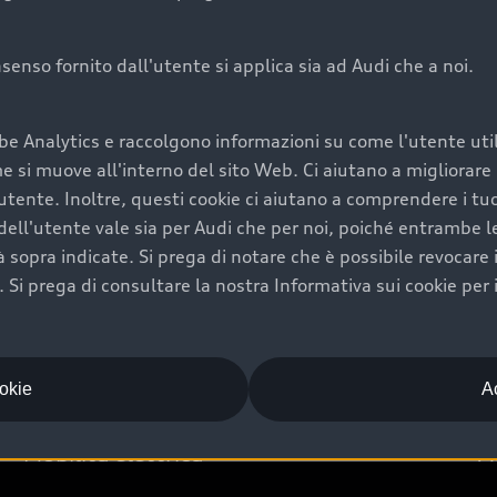
onsenso fornito dall'utente si applica sia ad Audi che a noi.
Audi Premium Ca
be Analytics e raccolgono informazioni su come l'utente utili
di è comprarne una.
Per la tua nuova Audi, entro
si muove all'interno del sito Web. Ci aiutano a migliorare la
rti un’ampia gamma di
puoi attivare il Piano Premiu
utente. Inoltre, questi cookie ci aiutano a comprendere i tuo
il valore futuro della
copertura previsti, persona
ell'utente vale sia per Audi che per noi, poiché entrambe le p
libertà di scegliere se
ogni auto.
ità sopra indicate. Si prega di notare che è possibile revocare
Scopri di più
Si prega di consultare la nostra Informativa sui cookie per 
ookie
Ac
Mobilità elettrica
A