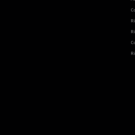
C
Ri
Ri
Co
Ri