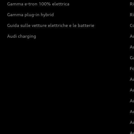
Gamma e-tron 100% elettrica
R
Gamma plug-in hybrid
Ri
Guida sulle vetture elettriche e le batterie
Co
Audi charging
Au
Au
G
Fo
A
A
A
Au
A
A