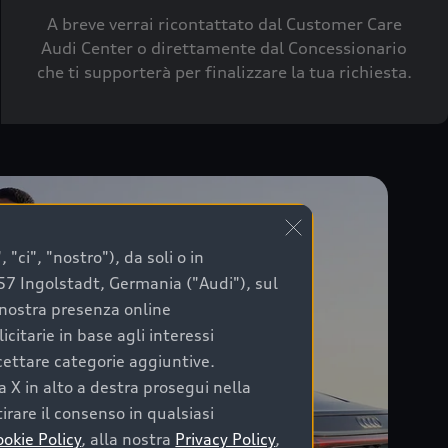
A breve verrai ricontattato dal Customer Care
Audi Center o direttamente dal Concessionario
che ti supporterà per finalizzare la tua richiesta.
"ci", "nostro"), da soli o in
057 Ingolstadt, Germania ("Audi"), sul
a nostra presenza online
citarie in base agli interessi
ccettare categorie aggiuntive.
a X in alto a destra prosegui nella
irare il consenso in qualsiasi
ookie Policy
, alla nostra
Privacy Policy
,