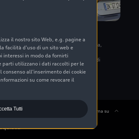
re
zza il nostro sito Web, e.g. pagine a
 la data di immatricolazione della vettura,
 facilità d'uso di un sito web e
m Care. Scopri i cinque diversi livelli di
i interessi in modo da fornirti
lizzati secondo le tabelle manutenzione di
arti utilizzano i dati raccolti per le
 il consenso all'inserimento dei cookie
informazioni su come revocare il
cetta Tutti
Torna su
cquista