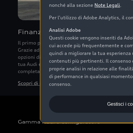
nonché alla sezione
Note Legali
.
Per l'utilizzo di Adobe Analytics, il c
Analisi Adobe
Finanziare la tua Audi
Questi cookie vengono inseriti da Ado
Il primo passo verso l’emozione di guidare un’Au
cui accede più frequentemente e come 
Grazie ad Audi Financial Services possiamo forni
quindi a migliorare la tua esperienza 
opzioni di acquisto. Con Audi Value ti garantiamo 
contenuti più pertinenti. Il consenso d
tua Audi e, al termine del finanziamento, tutta la 
proprie analisi in relazione alle final
completare l’acquisto, sostituirla o restituirla.
di performance in qualsiasi momento. 
Scopri di più
consenso.
Gestisci i c
Gamma Audi e Configuratore