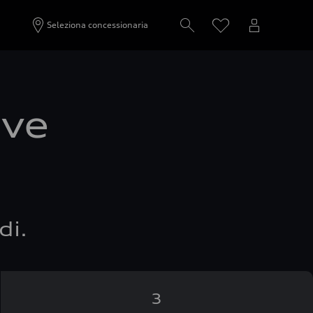
Seleziona concessionaria
ove
di.
3