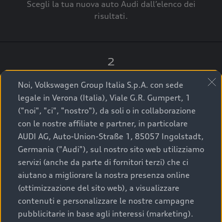
Scegli la tua nuova auto Audi dall’elenco dei
risultati.
2
Clicca su “Contatta il Concessionario”.
Noi, Volkswagen Group Italia S.p.A. con sede
legale in Verona (Italia), Viale G.R. Gumpert, 1
("noi", "ci", "nostro"), da soli o in collaborazione
con le nostre affiliate e partner, in particolare
3
AUDI AG, Auto-Union-Straße 1, 85057 Ingolstadt,
Germania ("Audi"), sul nostro sito web utilizziamo
A breve verrai ricontattato dal Customer Care
servizi (anche da parte di fornitori terzi) che ci
Audi Center o direttamente dal Concessionario
aiutano a migliorare la nostra presenza online
che ti supporterà per finalizzare la tua richiesta.
(ottimizzazione del sito web), a visualizzare
contenuti e personalizzare le nostre campagne
pubblicitarie in base agli interessi (marketing).