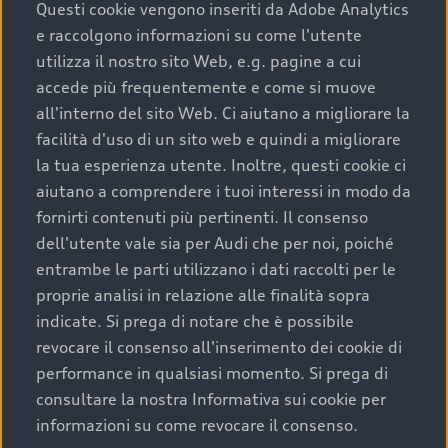
completare l’acquisto, sostituirla o restituirla.
Questi cookie vengono inseriti da Adobe Analytics
e raccolgono informazioni su come l'utente
Scopri di più
utilizza il nostro sito Web, e.g. pagine a cui
accede più frequentemente e come si muove
all'interno del sito Web. Ci aiutano a migliorare la
facilità d'uso di un sito web e quindi a migliorare
la tua esperienza utente. Inoltre, questi cookie ci
aiutano a comprendere i tuoi interessi in modo da
fornirti contenuti più pertinenti. Il consenso
dell'utente vale sia per Audi che per noi, poiché
entrambe le parti utilizzano i dati raccolti per le
proprie analisi in relazione alle finalità sopra
indicate. Si prega di notare che è possibile
Audi Premium Care
revocare il consenso all'inserimento dei cookie di
performance in qualsiasi momento. Si prega di
Per la tua nuova Audi, entro la data di
consultare la nostra Informativa sui cookie per
immatricolazione della vettura, puoi attivare il
informazioni su come revocare il consenso.
Piano Premium Care. Scopri i cinque diversi livelli