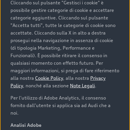
Cliccando sul pulsante "Gestisci i cookie" è
possibile gestire categorie di cookie e accettare
categorie aggiuntive. Cliccando sul pulsante
"Accetta tutti", tutte le categorie di cookie sono
accettate. Cliccando sulla X in alto a destra
prosegui nella navigazione in assenza di cookie
(di tipologia Marketing, Performance e
Funzionali). È possibile ritirare il consenso in
qualsiasi momento con effetto futuro. Per
maggiori informazioni, si prega di fare riferimento
Finanziare la tua Audi
alla nostra
Cookie Policy
, alla nostra
Privacy
Policy
, nonché alla sezione
Note Legali
.
Il primo passo verso l’emozione di guidare un’Audi
è comprarne una. Grazie ad Audi Financial
Per l'utilizzo di Adobe Analytics, il consenso
Services possiamo fornirti un’ampia gamma di
fornito dall'utente si applica sia ad Audi che a
opzioni di acquisto. Con Audi Value ti garantiamo
noi.
il valore futuro della tua Audi e, al termine del
finanziamento, tutta la libertà di scegliere se
Analisi Adobe