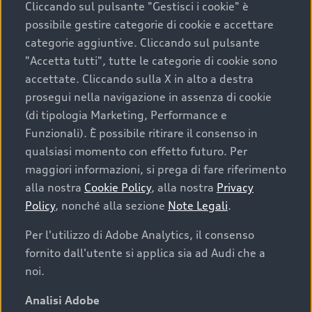
Cliccando sul pulsante "Gestisci i cookie" è
possibile gestire categorie di cookie e accettare
categorie aggiuntive. Cliccando sul pulsante
"Accetta tutti", tutte le categorie di cookie sono
accettate. Cliccando sulla X in alto a destra
prosegui nella navigazione in assenza di cookie
(di tipologia Marketing, Performance e
Funzionali). È possibile ritirare il consenso in
qualsiasi momento con effetto futuro. Per
maggiori informazioni, si prega di fare riferimento
Finanziare la tua Audi
alla nostra
Cookie Policy
, alla nostra
Privacy
Policy
, nonché alla sezione
Note Legali
.
Il primo passo verso l’emozione di guidare un’Audi
è comprarne una. Grazie ad Audi Financial
Per l'utilizzo di Adobe Analytics, il consenso
Services possiamo fornirti un’ampia gamma di
fornito dall'utente si applica sia ad Audi che a
opzioni di acquisto. Con Audi Value ti garantiamo
noi.
il valore futuro della tua Audi e, al termine del
finanziamento, tutta la libertà di scegliere se
Analisi Adobe