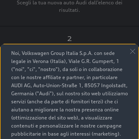
Scegli la tua nuova auto Audi dall’elenco dei
risultati.
2
Clicca su “Contatta il Concessionario”.
Noi, Volkswagen Group Italia S.p.A. con sede
legale in Verona (Italia), Viale G.R. Gumpert, 1
("noi", "ci", "nostro"), da soli o in collaborazione
con le nostre affiliate e partner, in particolare
3
AUDI AG, Auto-Union-Straße 1, 85057 Ingolstadt,
Germania ("Audi"), sul nostro sito web utilizziamo
A breve verrai ricontattato dal Customer Care
servizi (anche da parte di fornitori terzi) che ci
Audi Center o direttamente dal Concessionario
aiutano a migliorare la nostra presenza online
che ti supporterà per finalizzare la tua richiesta.
(ottimizzazione del sito web), a visualizzare
contenuti e personalizzare le nostre campagne
pubblicitarie in base agli interessi (marketing).