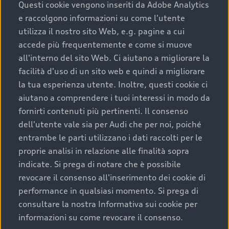
completare l’acquisto, sostituirla o restituirla.
Questi cookie vengono inseriti da Adobe Analytics
e raccolgono informazioni su come l'utente
Scopri di più
utilizza il nostro sito Web, e.g. pagine a cui
accede più frequentemente e come si muove
all'interno del sito Web. Ci aiutano a migliorare la
facilità d'uso di un sito web e quindi a migliorare
la tua esperienza utente. Inoltre, questi cookie ci
aiutano a comprendere i tuoi interessi in modo da
fornirti contenuti più pertinenti. Il consenso
dell'utente vale sia per Audi che per noi, poiché
entrambe le parti utilizzano i dati raccolti per le
proprie analisi in relazione alle finalità sopra
indicate. Si prega di notare che è possibile
Audi Premium Care
revocare il consenso all'inserimento dei cookie di
performance in qualsiasi momento. Si prega di
Per la tua nuova Audi, entro la data di
consultare la nostra Informativa sui cookie per
immatricolazione della vettura, puoi attivare il
informazioni su come revocare il consenso.
Piano Premium Care. Scopri i cinque diversi livelli