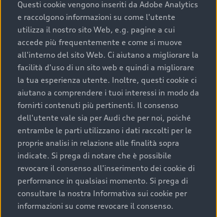
completare l’acquisto, sostituirla o restituirla.
Questi cookie vengono inseriti da Adobe Analytics
e raccolgono informazioni su come l'utente
Scopri di più
utilizza il nostro sito Web, e.g. pagine a cui
accede più frequentemente e come si muove
all'interno del sito Web. Ci aiutano a migliorare la
facilità d'uso di un sito web e quindi a migliorare
la tua esperienza utente. Inoltre, questi cookie ci
aiutano a comprendere i tuoi interessi in modo da
fornirti contenuti più pertinenti. Il consenso
dell'utente vale sia per Audi che per noi, poiché
entrambe le parti utilizzano i dati raccolti per le
proprie analisi in relazione alle finalità sopra
indicate. Si prega di notare che è possibile
Audi Premium Care
revocare il consenso all'inserimento dei cookie di
performance in qualsiasi momento. Si prega di
Per la tua nuova Audi, entro la data di
consultare la nostra Informativa sui cookie per
immatricolazione della vettura, puoi attivare il
informazioni su come revocare il consenso.
Piano Premium Care. Scopri i cinque diversi livelli