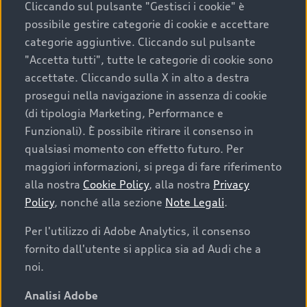
Cliccando sul pulsante "Gestisci i cookie" è
possibile gestire categorie di cookie e accettare
categorie aggiuntive. Cliccando sul pulsante
"Accetta tutti", tutte le categorie di cookie sono
accettate. Cliccando sulla X in alto a destra
prosegui nella navigazione in assenza di cookie
(di tipologia Marketing, Performance e
Funzionali). È possibile ritirare il consenso in
qualsiasi momento con effetto futuro. Per
maggiori informazioni, si prega di fare riferimento
Finanziare la tua Audi
alla nostra
Cookie Policy
, alla nostra
Privacy
Policy
, nonché alla sezione
Note Legali
.
Il primo passo verso l’emozione di guidare un’Audi
è comprarne una. Grazie ad Audi Financial
Per l'utilizzo di Adobe Analytics, il consenso
Services possiamo fornirti un’ampia gamma di
fornito dall'utente si applica sia ad Audi che a
opzioni di acquisto. Con Audi Value ti garantiamo
noi.
il valore futuro della tua Audi e, al termine del
finanziamento, tutta la libertà di scegliere se
Analisi Adobe