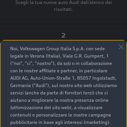
Scegli la tua nuova auto Audi dall’elenco dei
risultati.
2
Clicca su “Contatta il Concessionario”.
Noi, Volkswagen Group Italia S.p.A. con sede
legale in Verona (Italia), Viale G.R. Gumpert, 1
("noi", "ci", "nostro"), da soli o in collaborazione
con le nostre affiliate e partner, in particolare
3
AUDI AG, Auto-Union-Straße 1, 85057 Ingolstadt,
Germania ("Audi"), sul nostro sito web utilizziamo
A breve verrai ricontattato dal Customer Care
servizi (anche da parte di fornitori terzi) che ci
Audi Center o direttamente dal Concessionario
aiutano a migliorare la nostra presenza online
che ti supporterà per finalizzare la tua richiesta.
(ottimizzazione del sito web), a visualizzare
contenuti e personalizzare le nostre campagne
pubblicitarie in base agli interessi (marketing).