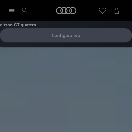
Audi
e-tron GT quattro
Configura ora
Seleziona concessionaria