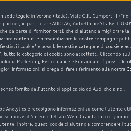
 sede legale in Verona (Italia), Viale G.R. Gumpert, 1 ("noi", 
e e partner, in particolare AUDI AG, Auto-Union-Straße 1, 85
che da parte di fornitori terzi) che ci aiutano a migliorare l
lizzare contenuti e personalizzare le nostre campagne pubbli
estisci i cookie" è possibile gestire categorie di cookie e a
, tutte le categorie di cookie sono accettate. Cliccando sull
ipologia Marketing, Performance e Funzionali). È possibile rit
ori informazioni, si prega di fare riferimento alla nostra
C
onsenso fornito dall'utente si applica sia ad Audi che a noi.
be Analytics e raccolgono informazioni su come l'utente utili
si muove all'interno del sito Web. Ci aiutano a migliorare la
utente. Inoltre, questi cookie ci aiutano a comprendere i tuo