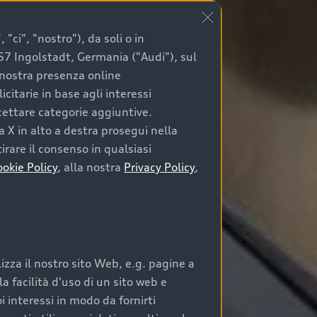
"ci", "nostro"), da soli o in
057 Ingolstadt, Germania ("Audi"), sul
a nostra presenza online
citarie in base agli interessi
ccettare categorie aggiuntive.
a X in alto a destra prosegui nella
irare il consenso in qualsiasi
ookie Policy
, alla nostra
Privacy Policy
,
zza il nostro sito Web, e.g. pagine a
 facilità d'uso di un sito web e
i interessi in modo da fornirti