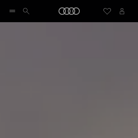
S6 Avant e-tron
Audi
Panoramica
Richiedi un preventivo
Seleziona concessionaria