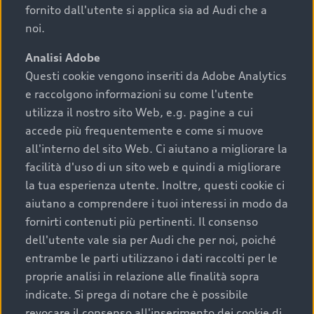
fornito dall'utente si applica sia ad Audi che a
noi.
Analisi Adobe
2 Modelli
Questi cookie vengono inseriti da Adobe Analytics
e raccolgono informazioni su come l'utente
Q2
utilizza il nostro sito Web, e.g. pagine a cui
accede più frequentemente e come si muove
all'interno del sito Web. Ci aiutano a migliorare la
facilità d'uso di un sito web e quindi a migliorare
la tua esperienza utente. Inoltre, questi cookie ci
aiutano a comprendere i tuoi interessi in modo da
fornirti contenuti più pertinenti. Il consenso
dell'utente vale sia per Audi che per noi, poiché
2 Modelli
entrambe le parti utilizzano i dati raccolti per le
proprie analisi in relazione alle finalità sopra
indicate. Si prega di notare che è possibile
Q3
revocare il consenso all'inserimento dei cookie di