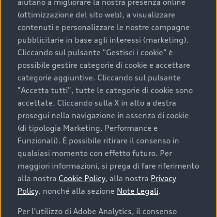
aiutano a migliorare la nostra presenza online
8 Modelli
(ottimizzazione del sito web), a visualizzare
contenuti e personalizzare le nostre campagne
A6 e-tron
pubblicitarie in base agli interessi (marketing).
Cliccando sul pulsante "Gestisci i cookie" è
possibile gestire categorie di cookie e accettare
categorie aggiuntive. Cliccando sul pulsante
"Accetta tutti", tutte le categorie di cookie sono
accettate. Cliccando sulla X in alto a destra
prosegui nella navigazione in assenza di cookie
(di tipologia Marketing, Performance e
4 Modelli
Funzionali). È possibile ritirare il consenso in
qualsiasi momento con effetto futuro. Per
maggiori informazioni, si prega di fare riferimento
A8
alla nostra
Cookie Policy
, alla nostra
Privacy
Policy
, nonché alla sezione
Note Legali
.
Per l'utilizzo di Adobe Analytics, il consenso