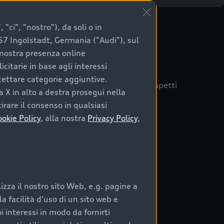
"ci", "nostro"), da soli o in
057 Ingolstadt, Germania ("Audi"), sul
a nostra presenza online
citarie in base agli interessi
ccettare categorie aggiuntive.
quisto sicuro, è essenziale considerare aspetti
a X in alto a destra prosegui nella
 Audi Prima Scelta :plus
irare il consenso in qualsiasi
ookie Policy
, alla nostra
Privacy Policy
,
auto
zza il nostro sito Web, e.g. pagine a
o:
 facilità d'uso di un sito web e
i interessi in modo da fornirti
rata nel tempo;