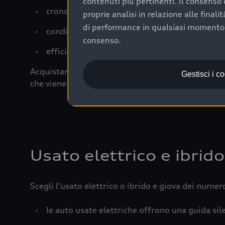
contenuti più pertinenti. Il consenso d
›
cronologia dei tagliandi: una documentazione
proprie analisi in relazione alle final
di performance in qualsiasi momento. 
›
condizioni della carrozzeria e degli interni: 
consenso.
›
efficienza meccanica: motore, trasmissione e 
Acquistare un’auto usata in una Concessionaria uff
Gestisci i c
che viene sottoposto a 110 controlli approfonditi
Usato elettrico e ibrido
Scegli l’usato elettrico o ibrido e giova dei numer
›
le auto usate elettriche offrono una guida sile