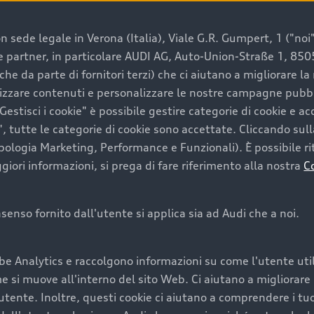
 sede legale in Verona (Italia), Viale G.R. Gumpert, 1 ("noi", 
e e partner, in particolare AUDI AG, Auto-Union-Straße 1, 85
e un’auto usata Audi
che da parte di fornitori terzi) che ci aiutano a migliorare l
lizzare contenuti e personalizzare le nostre campagne pubbli
estisci i cookie" è possibile gestire categorie di cookie e a
a convenienza, affidabilità e sostenibilità. Per fare un ac
, tutte le categorie di cookie sono accettate. Cliccando sull
lità del marchio. Audi offre l’auto usata perfetta tramite
ipologia Marketing, Performance e Funzionali). È possibile rit
ori informazioni, si prega di fare riferimento alla nostra
C
onsenso fornito dall'utente si applica sia ad Audi che a noi.
cquistare la tua prossima 
be Analytics e raccolgono informazioni su come l'utente utili
cquistare un’auto usata, oltre al prezzo e all'aspetto, son
si muove all'interno del sito Web. Ci aiutano a migliorare la
utente. Inoltre, questi cookie ci aiutano a comprendere i tuo
nde a uno stato migliore del veicolo e a una maggiore du