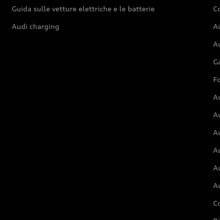
Guida sulle vetture elettriche e le batterie
Co
Audi charging
Au
Au
G
Fo
A
A
A
Au
A
A
C