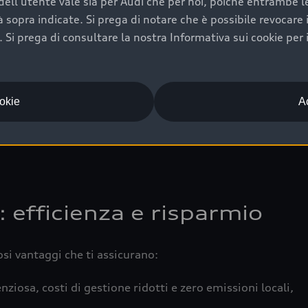
ell'utente vale sia per Audi che per noi, poiché entrambe le p
 completa della vettura certifica una manutenzione costa
ità sopra indicate. Si prega di notare che è possibile revocare
Si prega di consultare la nostra Informativa sui cookie per 
una buona conservazione evidenzia cura e attenzione del pr
componenti principali in ottimo stato garantiscono prestaz
iciale Audi che offre l’usato garantito tramite Audi Prima
ookie
Ac
 e coperto da garanzia fino a 4 anni per una maggiore tute
: efficienza e risparmio
osi vantaggi che ti assicurano:
nziosa, costi di gestione ridotti e zero emissioni locali,