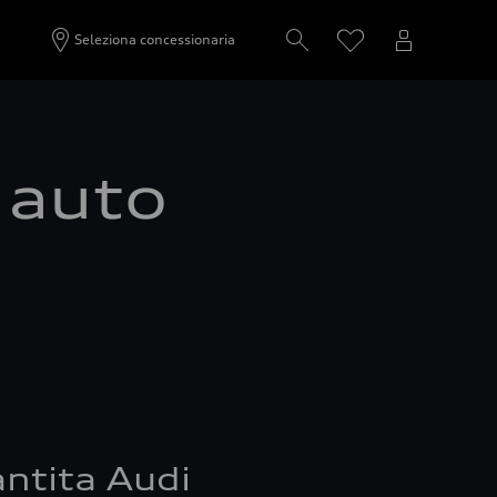
Seleziona concessionaria
a auto
ntita Audi