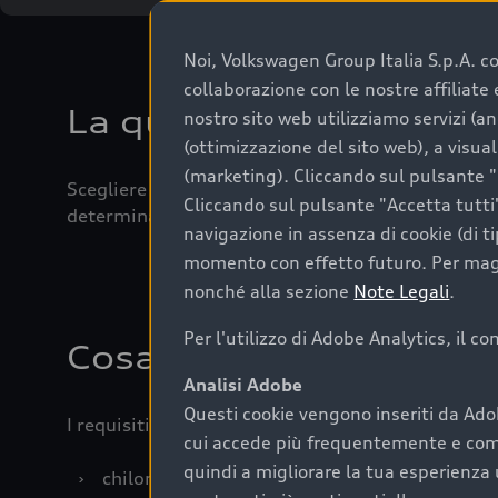
Noi, Volkswagen Group Italia S.p.A. con
collaborazione con le nostre affiliat
La qualità di acquistar
nostro sito web utilizziamo servizi (an
(ottimizzazione del sito web), a visua
(marketing). Cliccando sul pulsante "G
Scegliere un’auto usata è una decisione che coniug
Cliccando sul pulsante "Accetta tutti"
determinanti come la garanzia inclusa e l’affidabi
navigazione in assenza di cookie (di t
momento con effetto futuro. Per maggi
nonché alla sezione
Note Legali
.
Per l'utilizzo di Adobe Analytics, il c
Cosa sapere prima di a
Analisi Adobe
Questi cookie vengono inseriti da Ado
I requisiti fondamentali da considerare prima di a
cui accede più frequentemente e come 
quindi a migliorare la tua esperienza 
›
chilometraggio: un valore contenuto corrispo