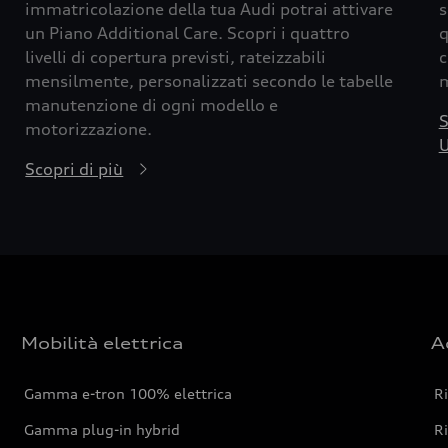
immatricolazione della tua Audi potrai attivare
s
un Piano Additional Care. Scopri i quattro
q
livelli di copertura previsti, rateizzabili
c
mensilmente, personalizzati secondo le tabelle
m
manutenzione di ogni modello e
S
motorizzazione.
U
Scopri di più
Mobilità elettrica
A
Gamma e-tron 100% elettrica
R
Gamma plug-in hybrid
Ri