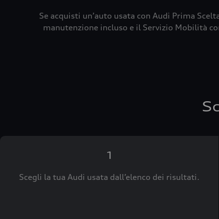
Se acquisti un’auto usata con Audi Prima Scelta
manutenzione incluso e il Servizio Mobilità con
Sc
1
Scegli la tua Audi usata dall’elenco dei risultati.