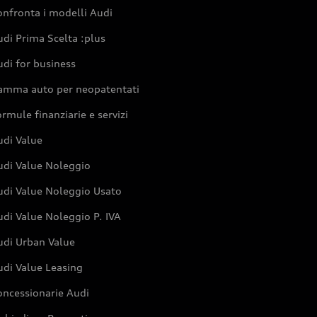
nfronta i modelli Audi
di Prima Scelta :plus
di for business
amma auto per neopatentati
rmule finanziarie e servizi
udi Value
udi Value Noleggio
udi Value Noleggio Usato
di Value Noleggio P. IVA
udi Urban Value
udi Value Leasing
oncessionarie Audi