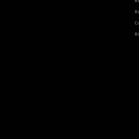
Ri
Ri
Co
Ri