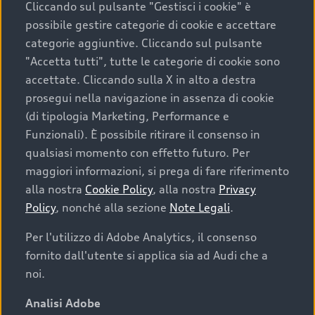
Cliccando sul pulsante "Gestisci i cookie" è
possibile gestire categorie di cookie e accettare
categorie aggiuntive. Cliccando sul pulsante
"Accetta tutti", tutte le categorie di cookie sono
accettate. Cliccando sulla X in alto a destra
prosegui nella navigazione in assenza di cookie
(di tipologia Marketing, Performance e
Funzionali). È possibile ritirare il consenso in
qualsiasi momento con effetto futuro. Per
maggiori informazioni, si prega di fare riferimento
Finanziare la tua Audi
alla nostra
Cookie Policy
, alla nostra
Privacy
Policy
, nonché alla sezione
Note Legali
.
Il primo passo verso l’emozione di guidare un’Audi
è comprarne una. Grazie ad Audi Financial
Per l'utilizzo di Adobe Analytics, il consenso
Services possiamo fornirti un’ampia gamma di
fornito dall'utente si applica sia ad Audi che a
opzioni di acquisto. Con Audi Value ti garantiamo
noi.
il valore futuro della tua Audi e, al termine del
finanziamento, tutta la libertà di scegliere se
Analisi Adobe