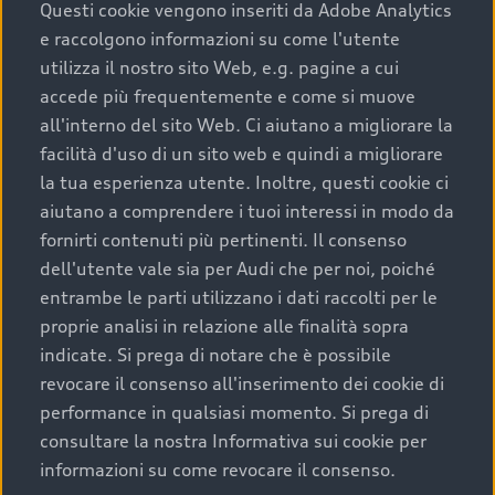
completare l’acquisto, sostituirla o restituirla.
Questi cookie vengono inseriti da Adobe Analytics
e raccolgono informazioni su come l'utente
Scopri di più
utilizza il nostro sito Web, e.g. pagine a cui
accede più frequentemente e come si muove
all'interno del sito Web. Ci aiutano a migliorare la
facilità d'uso di un sito web e quindi a migliorare
la tua esperienza utente. Inoltre, questi cookie ci
aiutano a comprendere i tuoi interessi in modo da
fornirti contenuti più pertinenti. Il consenso
dell'utente vale sia per Audi che per noi, poiché
entrambe le parti utilizzano i dati raccolti per le
proprie analisi in relazione alle finalità sopra
indicate. Si prega di notare che è possibile
Audi Premium Care
revocare il consenso all'inserimento dei cookie di
performance in qualsiasi momento. Si prega di
Per la tua nuova Audi, entro la data di
consultare la nostra Informativa sui cookie per
immatricolazione della vettura, puoi attivare il
informazioni su come revocare il consenso.
Piano Premium Care. Scopri i cinque diversi livelli