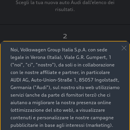
Scegli la tua nuova auto Audi dall’elenco dei
risultati.
2
Clicca su “Contatta il Concessionario”.
Noi, Volkswagen Group Italia S.p.A. con sede
legale in Verona (Italia), Viale G.R. Gumpert, 1
("noi", "ci", "nostro"), da soli o in collaborazione
con le nostre affiliate e partner, in particolare
3
AUDI AG, Auto-Union-Straße 1, 85057 Ingolstadt,
Germania ("Audi"), sul nostro sito web utilizziamo
A breve verrai ricontattato dal Customer Care
servizi (anche da parte di fornitori terzi) che ci
Audi Center o direttamente dal Concessionario
aiutano a migliorare la nostra presenza online
che ti supporterà per finalizzare la tua richiesta.
(ottimizzazione del sito web), a visualizzare
contenuti e personalizzare le nostre campagne
pubblicitarie in base agli interessi (marketing).