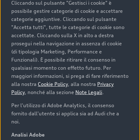
Cliccando sul pulsante "Gestisci i cookie" è
possibile gestire categorie di cookie e accettare
categorie aggiuntive. Cliccando sul pulsante
"Accetta tutti", tutte le categorie di cookie sono
accettate. Cliccando sulla X in alto a destra
prosegui nella navigazione in assenza di cookie
(di tipologia Marketing, Performance e
Funzionali). È possibile ritirare il consenso in
qualsiasi momento con effetto futuro. Per
maggiori informazioni, si prega di fare riferimento
Finanziare la tua Audi
alla nostra
Cookie Policy
, alla nostra
Privacy
Policy
, nonché alla sezione
Note Legali
.
Il primo passo verso l’emozione di guidare un’Audi
è comprarne una. Grazie ad Audi Financial
Per l'utilizzo di Adobe Analytics, il consenso
Services possiamo fornirti un’ampia gamma di
fornito dall'utente si applica sia ad Audi che a
opzioni di acquisto. Con Audi Value ti garantiamo
noi.
il valore futuro della tua Audi e, al termine del
finanziamento, tutta la libertà di scegliere se
Analisi Adobe