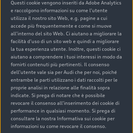
completare l’acquisto, sostituirla o restituirla.
Questi cookie vengono inseriti da Adobe Analytics
e raccolgono informazioni su come l'utente
Scopri di più
utilizza il nostro sito Web, e.g. pagine a cui
accede più frequentemente e come si muove
all'interno del sito Web. Ci aiutano a migliorare la
facilità d'uso di un sito web e quindi a migliorare
la tua esperienza utente. Inoltre, questi cookie ci
aiutano a comprendere i tuoi interessi in modo da
fornirti contenuti più pertinenti. Il consenso
dell'utente vale sia per Audi che per noi, poiché
entrambe le parti utilizzano i dati raccolti per le
proprie analisi in relazione alle finalità sopra
indicate. Si prega di notare che è possibile
Audi Premium Care
revocare il consenso all'inserimento dei cookie di
performance in qualsiasi momento. Si prega di
Per la tua nuova Audi, entro la data di
consultare la nostra Informativa sui cookie per
immatricolazione della vettura, puoi attivare il
informazioni su come revocare il consenso.
Piano Premium Care. Scopri i cinque diversi livelli