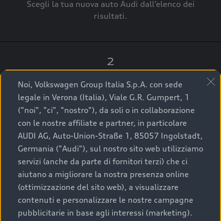
Scegli la tua nuova auto Audi dall’elenco dei
risultati.
2
Clicca su “Contatta il Concessionario”.
Noi, Volkswagen Group Italia S.p.A. con sede
legale in Verona (Italia), Viale G.R. Gumpert, 1
("noi", "ci", "nostro"), da soli o in collaborazione
con le nostre affiliate e partner, in particolare
3
AUDI AG, Auto-Union-Straße 1, 85057 Ingolstadt,
Germania ("Audi"), sul nostro sito web utilizziamo
A breve verrai ricontattato dal Customer Care
servizi (anche da parte di fornitori terzi) che ci
Audi Center o direttamente dal Concessionario
aiutano a migliorare la nostra presenza online
che ti supporterà per finalizzare la tua richiesta.
(ottimizzazione del sito web), a visualizzare
contenuti e personalizzare le nostre campagne
pubblicitarie in base agli interessi (marketing).