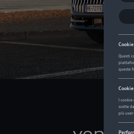
Cookie
Questi c
piattafor
queste f
Cookie
I cookie
Dal
scelte d
più user-
vendi
Perfor