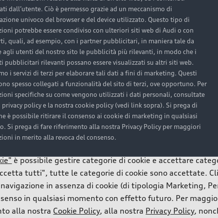
Richiesta Test Drive
zati dall’utente. Ciò è permesso grazie ad un meccanismo di
cazione univoco del browser e del device utilizzato. Questo tipo di
ioni potrebbe essere condiviso con ulteriori siti web di Audi o con
rti, quali, ad esempio, con i partner pubblicitari, in maniera tale da
agli utenti del nostro sito le pubblicità più rilevanti, in modo che i
 pubblicitari rilevanti possano essere visualizzati su altri siti web.
mo i servizi di terzi per elaborare tali dati a fini di marketing. Questi
ono spesso collegati a funzionalità del sito di terzi, ove opportuno. Per
ioni specifiche su come vengono utilizzati i dati personali, consultate
 privacy policy e la nostra cookie policy (vedi link sopra). Si prega di
he è possibile ritirare il consenso ai cookie di marketing in qualsiasi
App myAud
 Si prega di fare riferimento alla nostra Privacy Policy per maggiori
i (anche da parte di fornitori terzi) che ci aiutano a migliora
ioni in merito alla revoca del consenso.
L’accesso digita
to web) e a visualizzare contenuti orientati agli interessi (
kie"
è possibile gestire categorie di cookie e accettare categ
L’app myAudi ti consent
lo stato del veicolo e
cetta tutti", tutte le categorie di cookie sono accettate. C
tramite Audi Service Re
a navigazione in assenza di cookie (di tipologia Marketing, 
puoi pianificare e monito
 consenso in qualsiasi momento con effetto futuro. Per maggio
l’autonomia. Con Funct
ento alla nostra
Cookie Policy
, alla nostra
Privacy Policy
, nonc