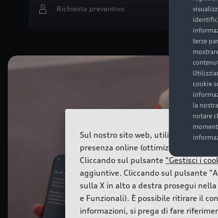
Richiesta preventivo
visualiz
identifi
informaz
terze pa
mostrare 
contenuti
Utilizzia
cookie s
informaz
la nostra
notare c
momento.
Sul nostro sito web, utilizziamo serviz
informaz
presenza online (ottimizzazione del si
Cliccando sul pulsante
"Gestisci i coo
aggiuntive. Cliccando sul pulsante "Ac
sulla X in alto a destra prosegui nell
e Funzionali). È possibile ritirare il
informazioni, si prega di fare riferim