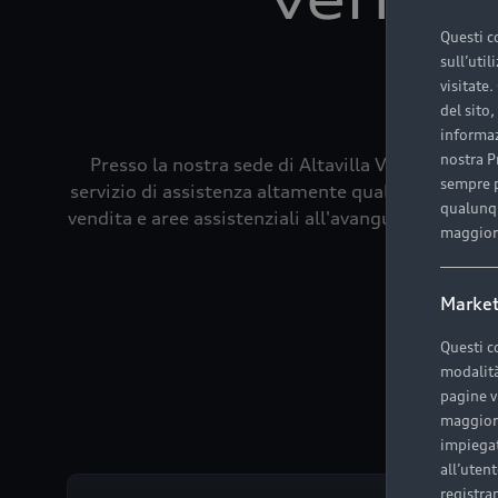
Questi c
tu
sull’util
visitate.
del sito
informazi
nostra Pr
Presso la nostra sede di Altavilla Vicentina, p
sempre p
servizio di assistenza altamente qualificato, con 
qualunqu
vendita e aree assistenziali all'avanguardia, pro
maggiori
con 
Market
Questi c
modalità 
pagine v
maggiorm
impiegat
all’uten
registran