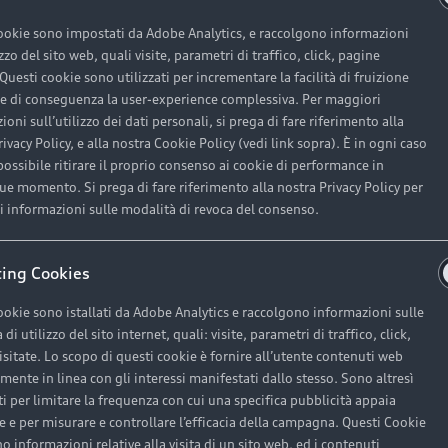
ookie sono impostati da Adobe Analytics, e raccolgono informazioni
a esperienza Au
izzo del sito web, quali visite, parametri di traffico, click, pagine
 Questi cookie sono utilizzati per incrementare la facilità di fruizione
, e di conseguenza la user-experience complessiva. Per maggiori
oni sull’utilizzo dei dati personali, si prega di fare riferimento alla
ivacy Policy, e alla nostra Cookie Policy (vedi link sopra). È in ogni caso
otrai esplorare l'intero mondo Audi, scoprendo modelli escl
ossibile ritirare il proprio consenso ai cookie di performance in
diagnosi avanzate e tecnici specializzati. Le nostre sedi 
e momento. Si prega di fare riferimento alla nostra Privacy Policy per
ponendo anche vetture d’occasione selezionate, coperte dal
 informazioni sulle modalità di revoca del consenso.
il cliente è basato sulla massima trasparenza e professiona
ing Cookies
Sedi e orari
ookie sono istallati da Adobe Analytics e raccolgono informazioni sulle
di utilizzo del sito internet, quali: visite, parametri di traffico, click,
isitate. Lo scopo di questi cookie è fornire all’utente contenuti web
ente in linea con gli interessi manifestati dallo stesso. Sono altresì
i per limitare la frequenza con cui una specifica pubblicità appaia
te e per misurare e controllare l’efficacia della campagna. Questi Cookie
o informazioni relative alla visita di un sito web, ed i contenuti