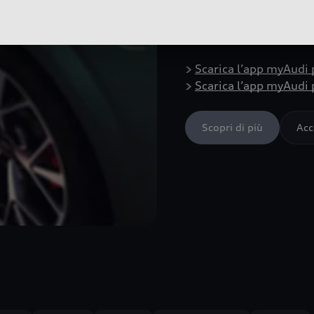
attivando nuove funzion
da remoto funzioni come
mantenendo sempre il p
>
Scarica l’app myAudi 
>
Scarica l’app myAudi 
Scopri di più
Acc