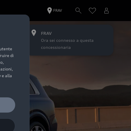
FRAV
FRAV
Ora sei connesso a questa
concessionaria
’utente
ruire di
to,
azioni,
 e alla