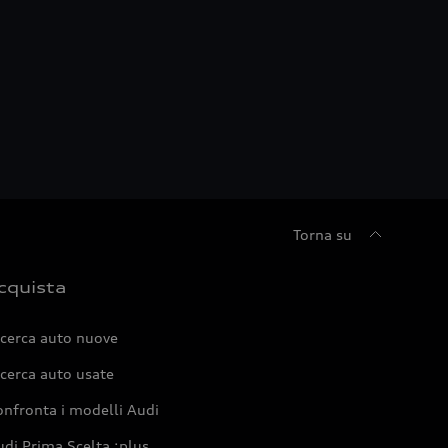
Torna su
cquista
icerca auto nuove
cerca auto usate
nfronta i modelli Audi
di Prima Scelta :plus