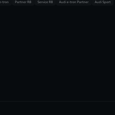
e-tron
Partner R8
Service R8
Audi e-tron Partner
Audi Sport