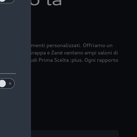
di.
usivi e allestimenti personalizzati. Offriamo un
di Bassano del Grappa e Zanè vantano ampi saloni di
la garanzia Audi Prima Scelta :plus. Ogni rapporto
lità.