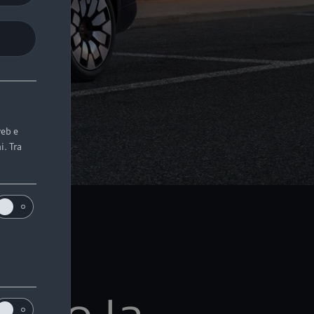
web e
i. Tra
alla
amo la