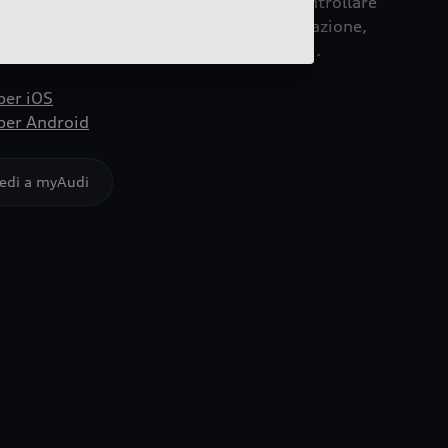
i con un mese di prova. Inoltre, puoi controllare
 l’apertura delle portiere e la climatizzazione,
ieno controllo sulla tua esperienza Audi.
per iOS
per Android
edi a myAudi