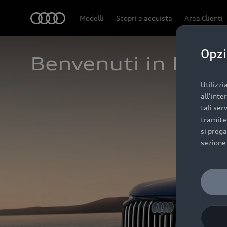
Audi
Modelli
Scopri e acquista
Area Clienti
Opzi
Benvenuti in Frav.
Utilizzi
all’inte
tali ser
tramite 
si prega
sezione 