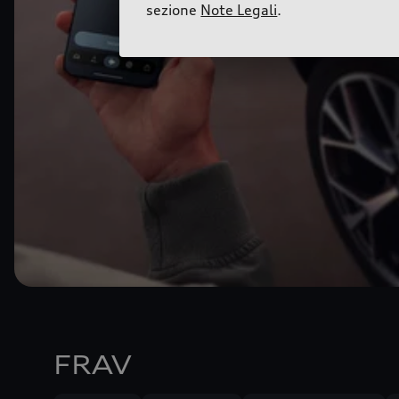
sezione
Note Legali
.
FRAV