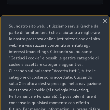
Sul nostro sito web, utilizziamo servizi (anche da
parte di fornitori terzi) che ci aiutano a migliorare
la nostra presenza online (ottimizzazione del sito
Cookie Policy
Privacy Policy
web) e a visualizzare contenuti orientati agli
interessi (marketing). Cliccando sul pulsante
"Gestisci i cookie"
è possibile gestire categorie di
cookie e accettare categorie aggiuntive.
Torna su
Cliccando sul pulsante "Accetta tutti", tutte le
categorie di cookie sono accettate. Cliccando
sulla X in alto a destra prosegui nella navigazione
Gamma Audi e Configuratore
in assenza di cookie (di tipologia Marketing,
Performance e Funzionali). È possibile ritirare il
Mobilità elettrica
Scopri e configura
consenso in qualsiasi momento con effetto
futuro. Per maggiori informazioni, si prega di fare
Confronta i modelli Audi